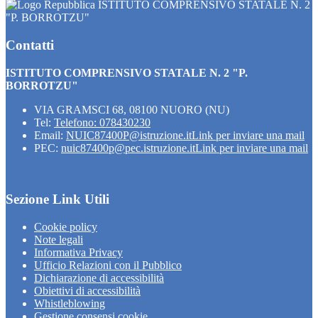
ISTITUTO COMPRENSIVO STATALE N. 2
"P. BORROTZU"
Contatti
ISTITUTO COMPRENSIVO STATALE N. 2 "P.
BORROTZU"
VIA GRAMSCI 68, 08100 NUORO (NU)
Tel:
Telefono: 078430230
Email:
NUIC87400P@istruzione.it
Link per inviare una mail
PEC:
nuic87400p@pec.istruzione.it
Link per inviare una mail
Sezione Link Utili
Cookie policy
Note legali
Informativa Privacy
Ufficio Relazioni con il Pubblico
Dichiarazione di accessibilità
Obiettivi di accessibilità
Whistleblowing
Gestione consensi cookie