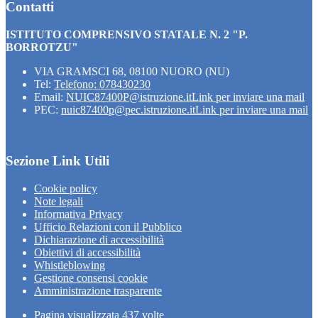
Contatti
ISTITUTO COMPRENSIVO STATALE N. 2 "P.
BORROTZU"
VIA GRAMSCI 68, 08100 NUORO (NU)
Tel:
Telefono: 078430230
Email:
NUIC87400P@istruzione.it
Link per inviare una mail
PEC:
nuic87400p@pec.istruzione.it
Link per inviare una mail
Sezione Link Utili
Cookie policy
Note legali
Informativa Privacy
Ufficio Relazioni con il Pubblico
Dichiarazione di accessibilità
Obiettivi di accessibilità
Whistleblowing
Gestione consensi cookie
Amministrazione trasparente
Pagina visualizzata
437
volte