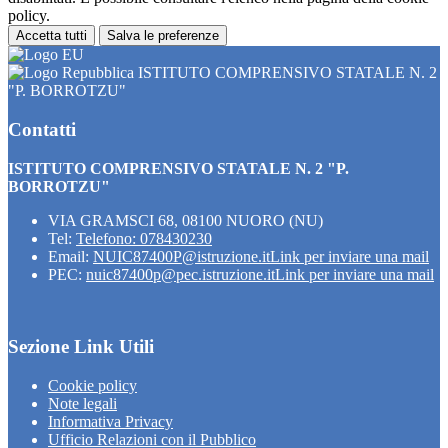
policy.
Accetta tutti
Salva le preferenze
ISTITUTO COMPRENSIVO STATALE N. 2
"P. BORROTZU"
Contatti
ISTITUTO COMPRENSIVO STATALE N. 2 "P.
BORROTZU"
VIA GRAMSCI 68, 08100 NUORO (NU)
Tel:
Telefono: 078430230
Email:
NUIC87400P@istruzione.it
Link per inviare una mail
PEC:
nuic87400p@pec.istruzione.it
Link per inviare una mail
Sezione Link Utili
Cookie policy
Note legali
Informativa Privacy
Ufficio Relazioni con il Pubblico