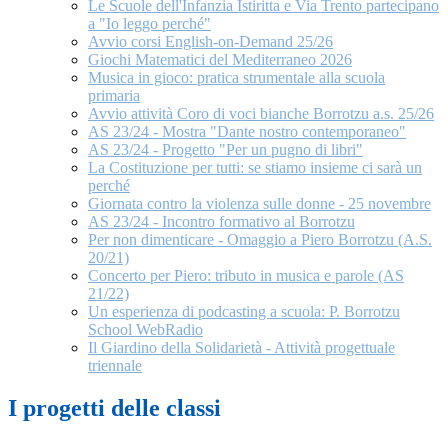
Le Scuole dell'Infanzia Istiritta e Via Trento partecipano
a "Io leggo perché"
Avvio corsi English-on-Demand 25/26
Giochi Matematici del Mediterraneo 2026
Musica in gioco: pratica strumentale alla scuola
primaria
Avvio attività Coro di voci bianche Borrotzu a.s. 25/26
AS 23/24 - Mostra "Dante nostro contemporaneo"
AS 23/24 - Progetto "Per un pugno di libri"
La Costituzione per tutti: se stiamo insieme ci sarà un
perché
Giornata contro la violenza sulle donne - 25 novembre
AS 23/24 - Incontro formativo al Borrotzu
Per non dimenticare - Omaggio a Piero Borrotzu (A.S.
20/21)
Concerto per Piero: tributo in musica e parole (AS
21/22)
Un esperienza di podcasting a scuola: P. Borrotzu
School WebRadio
Il Giardino della Solidarietà - Attività progettuale
triennale
I progetti delle classi