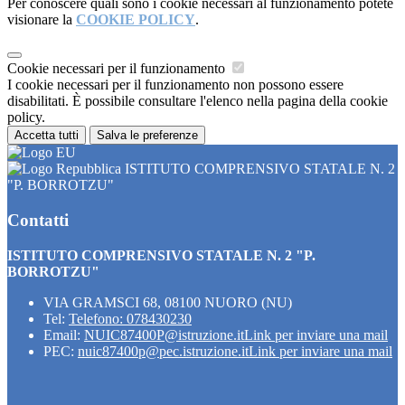
Per conoscere quali sono i cookie necessari al funzionamento potete
visionare la
COOKIE POLICY
.
Cookie necessari per il funzionamento
I cookie necessari per il funzionamento non possono essere
disabilitati. È possibile consultare l'elenco nella pagina della cookie
policy.
Accetta tutti
Salva le preferenze
ISTITUTO COMPRENSIVO STATALE N. 2
"P. BORROTZU"
Contatti
ISTITUTO COMPRENSIVO STATALE N. 2 "P.
BORROTZU"
VIA GRAMSCI 68, 08100 NUORO (NU)
Tel:
Telefono: 078430230
Email:
NUIC87400P@istruzione.it
Link per inviare una mail
PEC:
nuic87400p@pec.istruzione.it
Link per inviare una mail