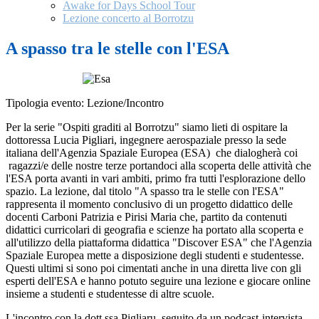
Awake for Days School Tour
Lezione concerto al Borrotzu
A spasso tra le stelle con l'ESA
Tipologia evento: Lezione/Incontro
Per la serie "Ospiti graditi al Borrotzu" siamo lieti di ospitare la
dottoressa Lucia Pigliari, ingegnere aerospaziale presso la sede
italiana dell'Agenzia Spaziale Europea (ESA) che dialogherà coi
ragazzi/e delle nostre terze portandoci alla scoperta delle attività che
l'ESA porta avanti in vari ambiti, primo fra tutti l'esplorazione dello
spazio. La lezione, dal titolo "A spasso tra le stelle con l'ESA"
rappresenta il momento conclusivo di un progetto didattico delle
docenti Carboni Patrizia e Pirisi Maria che, partito da contenuti
didattici curricolari di geografia e scienze ha portato alla scoperta e
all'utilizzo della piattaforma didattica "Discover ESA" che l'Agenzia
Spaziale Europea mette a disposizione degli studenti e studentesse.
Questi ultimi si sono poi cimentati anche in una diretta live con gli
esperti dell'ESA e hanno potuto seguire una lezione e giocare online
insieme a studenti e studentesse di altre scuole.
L'incontro con la dott.ssa Pigliaru, seguito da un podcast-intervista