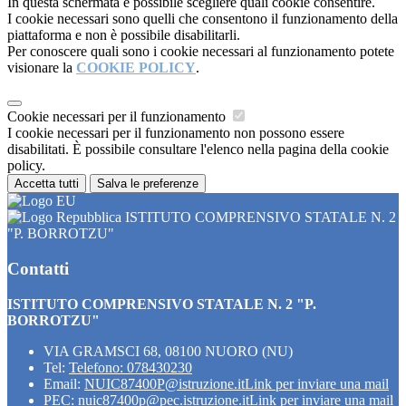
In questa schermata è possibile scegliere quali cookie consentire.
I cookie necessari sono quelli che consentono il funzionamento della
piattaforma e non è possibile disabilitarli.
Per conoscere quali sono i cookie necessari al funzionamento potete
visionare la
COOKIE POLICY
.
Cookie necessari per il funzionamento
I cookie necessari per il funzionamento non possono essere
disabilitati. È possibile consultare l'elenco nella pagina della cookie
policy.
Accetta tutti
Salva le preferenze
ISTITUTO COMPRENSIVO STATALE N. 2
"P. BORROTZU"
Contatti
ISTITUTO COMPRENSIVO STATALE N. 2 "P.
BORROTZU"
VIA GRAMSCI 68, 08100 NUORO (NU)
Tel:
Telefono: 078430230
Email:
NUIC87400P@istruzione.it
Link per inviare una mail
PEC:
nuic87400p@pec.istruzione.it
Link per inviare una mail