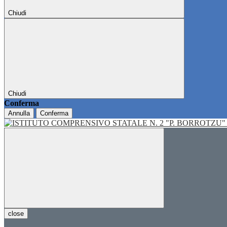
Chiudi
Chiudi
Conferma
Annulla
Conferma
close