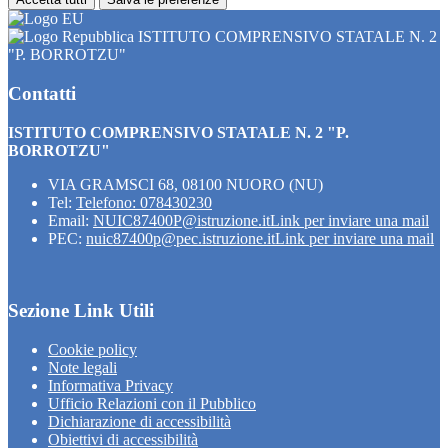
ISTITUTO COMPRENSIVO STATALE N. 2
"P. BORROTZU"
Contatti
ISTITUTO COMPRENSIVO STATALE N. 2 "P.
BORROTZU"
VIA GRAMSCI 68, 08100 NUORO (NU)
Tel:
Telefono: 078430230
Email:
NUIC87400P@istruzione.it
Link per inviare una mail
PEC:
nuic87400p@pec.istruzione.it
Link per inviare una mail
Sezione Link Utili
Cookie policy
Note legali
Informativa Privacy
Ufficio Relazioni con il Pubblico
Dichiarazione di accessibilità
Obiettivi di accessibilità