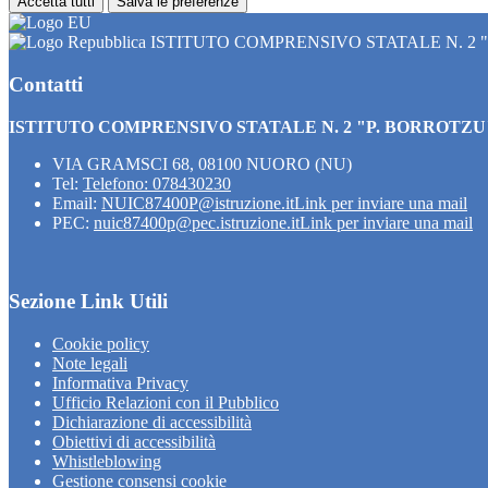
Accetta tutti
Salva le preferenze
ISTITUTO COMPRENSIVO STATALE N. 2 
Contatti
ISTITUTO COMPRENSIVO STATALE N. 2 "P. BORROTZU
VIA GRAMSCI 68, 08100 NUORO (NU)
Tel:
Telefono: 078430230
Email:
NUIC87400P@istruzione.it
Link per inviare una mail
PEC:
nuic87400p@pec.istruzione.it
Link per inviare una mail
Sezione Link Utili
Cookie policy
Note legali
Informativa Privacy
Ufficio Relazioni con il Pubblico
Dichiarazione di accessibilità
Obiettivi di accessibilità
Whistleblowing
Gestione consensi cookie