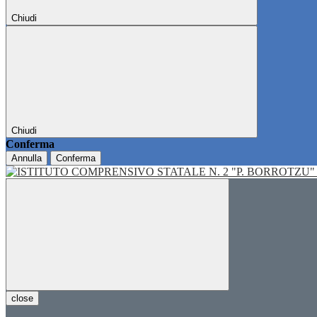
Chiudi
Chiudi
Conferma
Annulla
Conferma
close