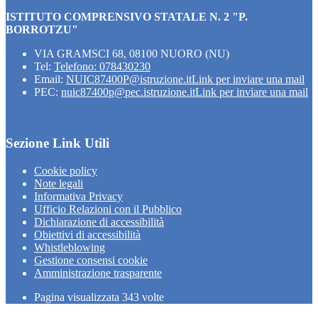
ISTITUTO COMPRENSIVO STATALE N. 2 "P.
BORROTZU"
VIA GRAMSCI 68, 08100 NUORO (NU)
Tel:
Telefono: 078430230
Email:
NUIC87400P@istruzione.it
Link per inviare una mail
PEC:
nuic87400p@pec.istruzione.it
Link per inviare una mail
Sezione Link Utili
Cookie policy
Note legali
Informativa Privacy
Ufficio Relazioni con il Pubblico
Dichiarazione di accessibilità
Obiettivi di accessibilità
Whistleblowing
Gestione consensi cookie
Amministrazione trasparente
Pagina visualizzata
343
volte