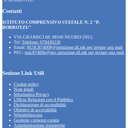
Contatti
ISTITUTO COMPRENSIVO STATALE N. 2 "P.
BORROTZU"
VIA GRAMSCI 68, 08100 NUORO (NU)
Tel:
Telefono: 078430230
Email:
NUIC87400P@istruzione.it
Link per inviare una mail
PEC:
nuic87400p@pec.istruzione.it
Link per inviare una mail
Sezione Link Utili
Cookie policy
Note legali
Informativa Privacy
Ufficio Relazioni con il Pubblico
Dichiarazione di accessibilità
Obiettivi di accessibilità
Whistleblowing
Gestione consensi cookie
Amministrazione trasparente