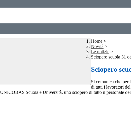
Home
>
Novità
>
Le notizie
>
Sciopero scuola 31 o
Sciopero scuo
Si comunica che per l
di tutti i lavoratori 
COBAS Scuola e Università, uno sciopero di tutto il personale del C