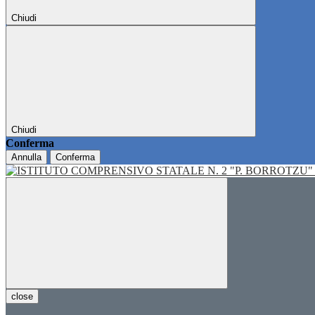
Chiudi
Chiudi
Conferma
Annulla
Conferma
close