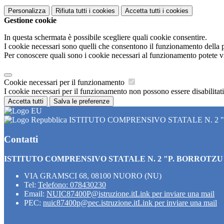
Personalizza
Rifiuta tutti
i cookies
Accetta tutti
i cookies
Gestione cookie
In questa schermata è possibile scegliere quali cookie consentire.
I cookie necessari sono quelli che consentono il funzionamento della pi
Per conoscere quali sono i cookie necessari al funzionamento potete v
Cookie necessari per il funzionamento
I cookie necessari per il funzionamento non possono essere disabilitati.
Accetta tutti
Salva le preferenze
ISTITUTO COMPRENSIVO STATALE N. 2 
Contatti
ISTITUTO COMPRENSIVO STATALE N. 2 "P. BORROTZU
VIA GRAMSCI 68, 08100 NUORO (NU)
Tel:
Telefono: 078430230
Email:
NUIC87400P@istruzione.it
Link per inviare una mail
PEC:
nuic87400p@pec.istruzione.it
Link per inviare una mail