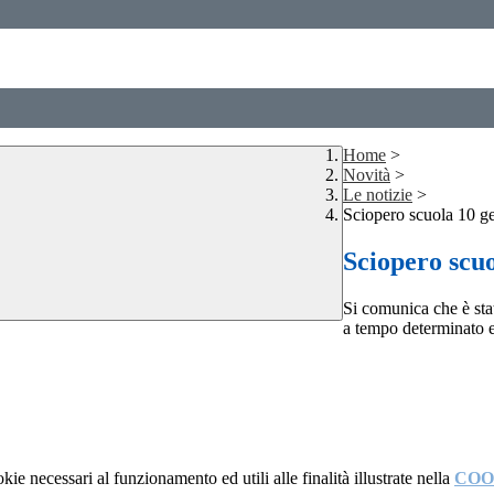
Home
>
Novità
>
Le notizie
>
Sciopero scuola 10 g
Sciopero scu
Si comunica che è stat
a tempo determinato e
kie necessari al funzionamento ed utili alle finalità illustrate nella
COO