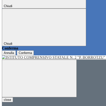
Chiudi
Chiudi
Conferma
Annulla
Conferma
close