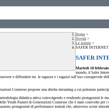
Home
>
Novità
>
Le notizie
>
SAFER INTERNET D
SAFER INTE
Martedì 10 febbraio
mondo, il
Safer Inter
vere e diffondere tra le ragazze e i ragazzi sull’uso consapevole della
erazioni Connesse propone una diretta streaming a cui potranno partecipar
metodologia didattica attiva coinvolgendo e rendendo protagonisti le stude
ivo dello Youth Pannel di Generazioni Connesse che è stato coinvolto per i 
anno protagonisti di performance teatrali che, attraverso scene interatt