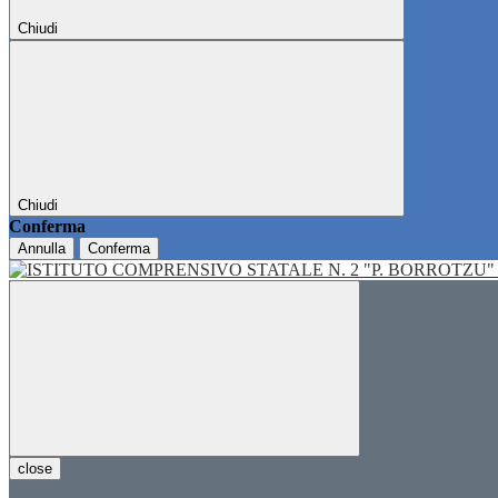
Chiudi
Chiudi
Conferma
Annulla
Conferma
close