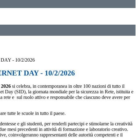
AY - 10/2/2026
RNET DAY - 10/2/2026
 2026
si celebra, in contemporanea in oltre 100 nazioni di tutto il
net Day
(
SID
), la giornata mondiale per la sicurezza in Rete, istituita e
 rete e sul ruolo attivo e responsabile che ciascuno deve avere per
e tutte le scuole in tutto il paese.
ntesse e gli studenti, per renderli partecipi e stimolarne la creatività
due mesi precedenti in attività di formazione e laboratorio creativo.
ive, coinvolgeranno rappresentanti delle autorità competenti e il