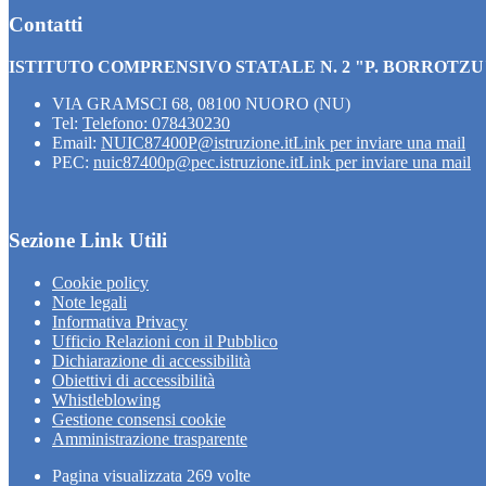
Contatti
ISTITUTO COMPRENSIVO STATALE N. 2 "P. BORROTZU
VIA GRAMSCI 68, 08100 NUORO (NU)
Tel:
Telefono: 078430230
Email:
NUIC87400P@istruzione.it
Link per inviare una mail
PEC:
nuic87400p@pec.istruzione.it
Link per inviare una mail
Sezione Link Utili
Cookie policy
Note legali
Informativa Privacy
Ufficio Relazioni con il Pubblico
Dichiarazione di accessibilità
Obiettivi di accessibilità
Whistleblowing
Gestione consensi cookie
Amministrazione trasparente
Pagina visualizzata
269
volte