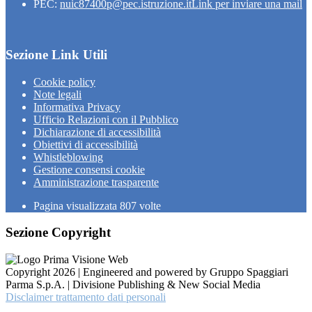
PEC:
nuic87400p@pec.istruzione.it
Link per inviare una mail
Sezione Link Utili
Cookie policy
Note legali
Informativa Privacy
Ufficio Relazioni con il Pubblico
Dichiarazione di accessibilità
Obiettivi di accessibilità
Whistleblowing
Gestione consensi cookie
Amministrazione trasparente
Pagina visualizzata
807
volte
Sezione Copyright
Copyright 2026 | Engineered and powered by Gruppo Spaggiari
Parma S.p.A. | Divisione Publishing & New Social Media
Disclaimer trattamento dati personali