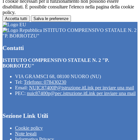
I cookie necessari per il funzionamento non possono essere
disabilitati. È possibile consultare l'elenco nella pagina della cookie
policy.
Accetta tutti
Salva le preferenze
ISTITUTO COMPRENSIVO STATALE N. 2
"P. BORROTZU"
Contatti
ISTITUTO COMPRENSIVO STATALE N. 2 "P.
BORROTZU"
VIA GRAMSCI 68, 08100 NUORO (NU)
Tel:
Telefono: 078430230
Email:
NUIC87400P@istruzione.it
Link per inviare una mail
PEC:
nuic87400p@pec.istruzione.it
Link per inviare una mail
Sezione Link Utili
Cookie policy
Note legali
Informativa Privacy