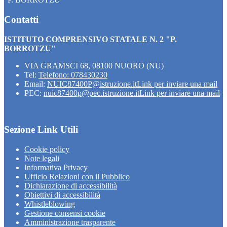
Contatti
ISTITUTO COMPRENSIVO STATALE N. 2 "P.
BORROTZU"
VIA GRAMSCI 68, 08100 NUORO (NU)
Tel:
Telefono: 078430230
Email:
NUIC87400P@istruzione.it
Link per inviare una mail
PEC:
nuic87400p@pec.istruzione.it
Link per inviare una mail
Sezione Link Utili
Cookie policy
Note legali
Informativa Privacy
Ufficio Relazioni con il Pubblico
Dichiarazione di accessibilità
Obiettivi di accessibilità
Whistleblowing
Gestione consensi cookie
Amministrazione trasparente