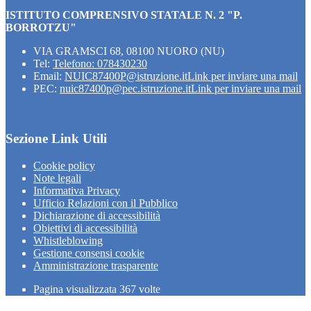
ISTITUTO COMPRENSIVO STATALE N. 2 "P.
BORROTZU"
VIA GRAMSCI 68, 08100 NUORO (NU)
Tel:
Telefono: 078430230
Email:
NUIC87400P@istruzione.it
Link per inviare una mail
PEC:
nuic87400p@pec.istruzione.it
Link per inviare una mail
Sezione Link Utili
Cookie policy
Note legali
Informativa Privacy
Ufficio Relazioni con il Pubblico
Dichiarazione di accessibilità
Obiettivi di accessibilità
Whistleblowing
Gestione consensi cookie
Amministrazione trasparente
Pagina visualizzata
367
volte