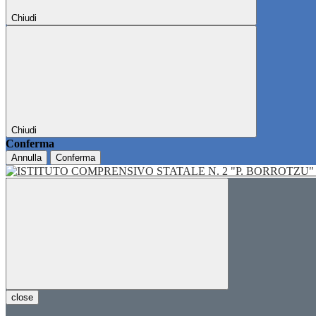
Chiudi
Chiudi
Conferma
Annulla
Conferma
close