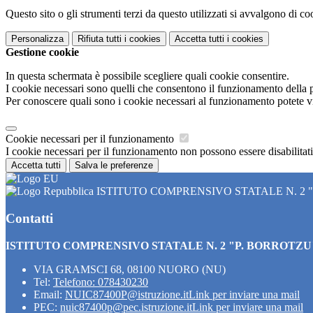
Questo sito o gli strumenti terzi da questo utilizzati si avvalgono di coo
Personalizza
Rifiuta tutti
i cookies
Accetta tutti
i cookies
Gestione cookie
In questa schermata è possibile scegliere quali cookie consentire.
I cookie necessari sono quelli che consentono il funzionamento della pi
Per conoscere quali sono i cookie necessari al funzionamento potete v
Cookie necessari per il funzionamento
I cookie necessari per il funzionamento non possono essere disabilitati.
Accetta tutti
Salva le preferenze
ISTITUTO COMPRENSIVO STATALE N. 2 
Contatti
ISTITUTO COMPRENSIVO STATALE N. 2 "P. BORROTZU
VIA GRAMSCI 68, 08100 NUORO (NU)
Tel:
Telefono: 078430230
Email:
NUIC87400P@istruzione.it
Link per inviare una mail
PEC:
nuic87400p@pec.istruzione.it
Link per inviare una mail