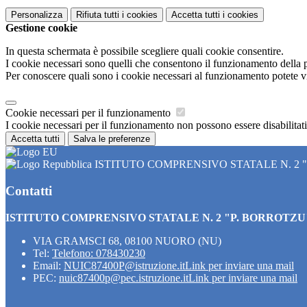
Personalizza
Rifiuta tutti
i cookies
Accetta tutti
i cookies
Gestione cookie
In questa schermata è possibile scegliere quali cookie consentire.
I cookie necessari sono quelli che consentono il funzionamento della pi
Per conoscere quali sono i cookie necessari al funzionamento potete v
Cookie necessari per il funzionamento
I cookie necessari per il funzionamento non possono essere disabilitati.
Accetta tutti
Salva le preferenze
ISTITUTO COMPRENSIVO STATALE N. 2 
Contatti
ISTITUTO COMPRENSIVO STATALE N. 2 "P. BORROTZU
VIA GRAMSCI 68, 08100 NUORO (NU)
Tel:
Telefono: 078430230
Email:
NUIC87400P@istruzione.it
Link per inviare una mail
PEC:
nuic87400p@pec.istruzione.it
Link per inviare una mail