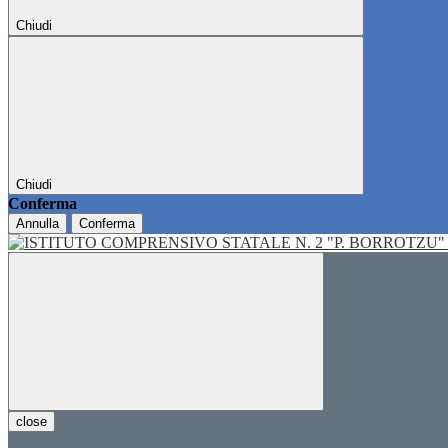
Chiudi
Chiudi
Conferma
Annulla
Conferma
close