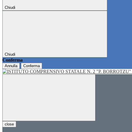
Chiudi
Chiudi
Conferma
Annulla
Conferma
close