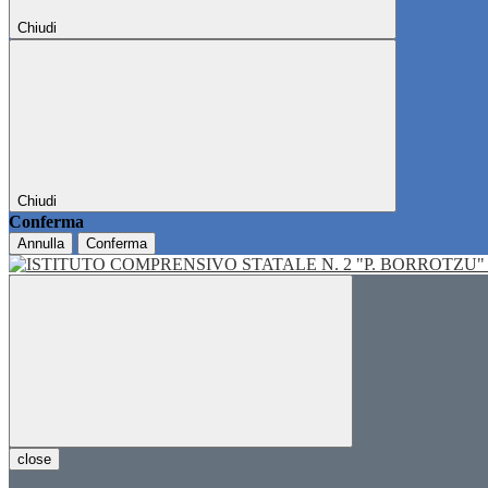
Chiudi
Chiudi
Conferma
Annulla
Conferma
close