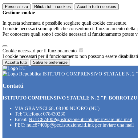
Personalizza
Rifiuta tutti
i cookies
Accetta tutti
i cookies
Gestione cookie
In questa schermata è possibile scegliere quali cookie consentire.
I cookie necessari sono quelli che consentono il funzionamento della pi
Per conoscere quali sono i cookie necessari al funzionamento potete v
Cookie necessari per il funzionamento
I cookie necessari per il funzionamento non possono essere disabilitati.
Accetta tutti
Salva le preferenze
ISTITUTO COMPRENSIVO STATALE N. 2 
Contatti
ISTITUTO COMPRENSIVO STATALE N. 2 "P. BORROTZU
VIA GRAMSCI 68, 08100 NUORO (NU)
Tel:
Telefono: 078430230
Email:
NUIC87400P@istruzione.it
Link per inviare una mail
PEC:
nuic87400p@pec.istruzione.it
Link per inviare una mail