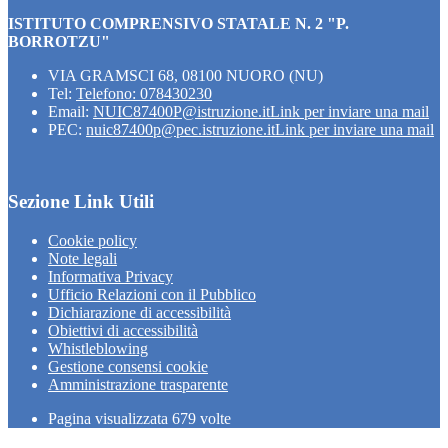
ISTITUTO COMPRENSIVO STATALE N. 2 "P.
BORROTZU"
VIA GRAMSCI 68, 08100 NUORO (NU)
Tel:
Telefono: 078430230
Email:
NUIC87400P@istruzione.it
Link per inviare una mail
PEC:
nuic87400p@pec.istruzione.it
Link per inviare una mail
Sezione Link Utili
Cookie policy
Note legali
Informativa Privacy
Ufficio Relazioni con il Pubblico
Dichiarazione di accessibilità
Obiettivi di accessibilità
Whistleblowing
Gestione consensi cookie
Amministrazione trasparente
Pagina visualizzata
679
volte