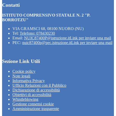
Contatti
ISTITUTO COMPRENSIVO STATALE N. 2 "P.
BORROTZU"
VIA GRAMSCI 68, 08100 NUORO (NU)
Tel:
Telefono: 078430230
Email:
NUIC87400P@istruzione.it
Link per inviare una mail
PEC:
nuic87400p@pec.istruzione.it
Link per inviare una mail
Sezione Link Utili
Cookie policy
Note legali
Informativa Privacy
Ufficio Relazioni con il Pubblico
Dichiarazione di accessibilità
Obiettivi di accessibilità
Whistleblowing
Gestione consensi cookie
Amministrazione trasparente