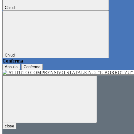
Chiudi
Chiudi
Conferma
Annulla
Conferma
close