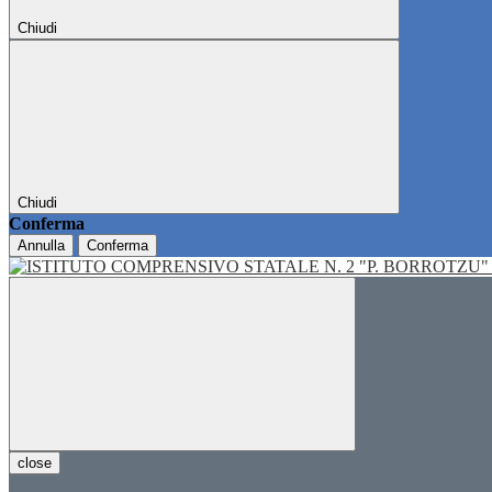
Chiudi
Chiudi
Conferma
Annulla
Conferma
close