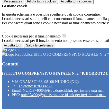
Personalizza
Rifiuta tutti
i cookies
Accetta tutti
i cookies
Gestione cookie
In questa schermata è possibile scegliere quali cookie consentire.
I cookie necessari sono quelli che consentono il funzionamento della pi
Per conoscere quali sono i cookie necessari al funzionamento potete v
Cookie necessari per il funzionamento
I cookie necessari per il funzionamento non possono essere disabilitati.
Accetta tutti
Salva le preferenze
ISTITUTO COMPRENSIVO STATALE N. 2 
Contatti
ISTITUTO COMPRENSIVO STATALE N. 2 "P. BORROTZU
VIA GRAMSCI 68, 08100 NUORO (NU)
Tel:
Telefono: 078430230
Email:
NUIC87400P@istruzione.it
Link per inviare una mail
PEC:
nuic87400p@pec.istruzione.it
Link per inviare una mail