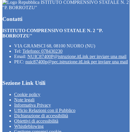
ISTITUTO COMPRENSIVO STATALE N. 2
"P. BORROTZU"
Contatti
ISTITUTO COMPRENSIVO STATALE N. 2 "P.
BORROTZU"
VIA GRAMSCI 68, 08100 NUORO (NU)
Tel:
Telefono: 078430230
Email:
NUIC87400P@istruzione.it
Link per inviare una mail
PEC:
nuic87400p@pec.istruzione.it
Link per inviare una mail
Sezione Link Utili
Cookie policy
Note legali
Informativa Privacy
Ufficio Relazioni con il Pubblico
Dichiarazione di accessibilità
Obiettivi di accessibilità
Whistleblowing
Gestione consensi cookie