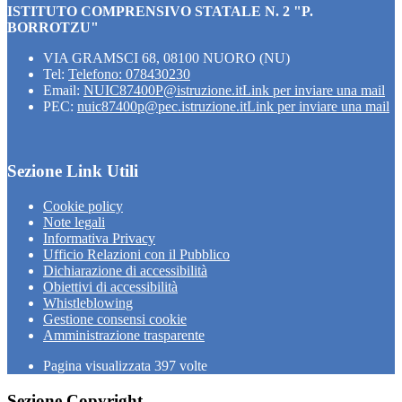
ISTITUTO COMPRENSIVO STATALE N. 2 "P.
BORROTZU"
VIA GRAMSCI 68, 08100 NUORO (NU)
Tel:
Telefono: 078430230
Email:
NUIC87400P@istruzione.it
Link per inviare una mail
PEC:
nuic87400p@pec.istruzione.it
Link per inviare una mail
Sezione Link Utili
Cookie policy
Note legali
Informativa Privacy
Ufficio Relazioni con il Pubblico
Dichiarazione di accessibilità
Obiettivi di accessibilità
Whistleblowing
Gestione consensi cookie
Amministrazione trasparente
Pagina visualizzata
397
volte
Sezione Copyright