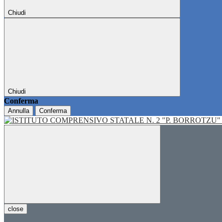
Chiudi
Chiudi
Conferma
Annulla
Conferma
close