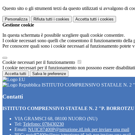
Questo sito o gli strumenti terzi da questo utilizzati si avvalgono di coo
Personalizza
Rifiuta tutti
i cookies
Accetta tutti
i cookies
Gestione cookie
In questa schermata è possibile scegliere quali cookie consentire.
I cookie necessari sono quelli che consentono il funzionamento della pi
Per conoscere quali sono i cookie necessari al funzionamento potete v
Cookie necessari per il funzionamento
I cookie necessari per il funzionamento non possono essere disabilitati.
Accetta tutti
Salva le preferenze
ISTITUTO COMPRENSIVO STATALE N. 2 
Contatti
ISTITUTO COMPRENSIVO STATALE N. 2 "P. BORROTZU
VIA GRAMSCI 68, 08100 NUORO (NU)
Tel:
Telefono: 078430230
Email:
NUIC87400P@istruzione.it
Link per inviare una mail
PEC:
nuic87400p@pec.istruzione.it
Link per inviare una mail