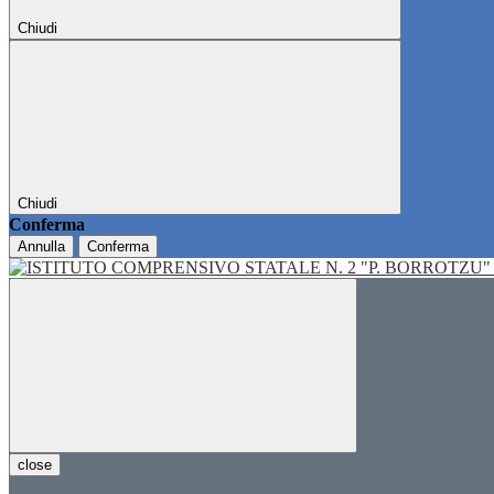
Chiudi
Chiudi
Conferma
Annulla
Conferma
close